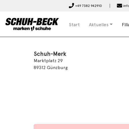
+49 7382 942910
inf
Start
Aktuelles
Fil
Schuh-Merk
Marktplatz 29
89312 Günzburg