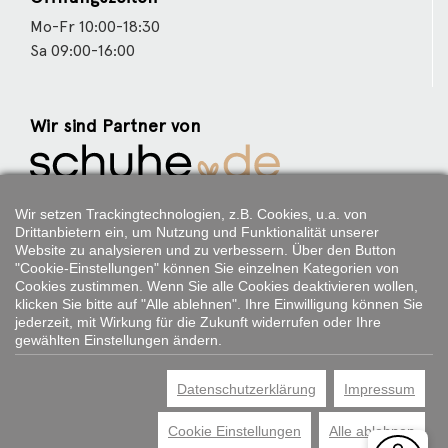
Mo-Fr 10:00-18:30
Sa 09:00-16:00
Wir sind Partner von
Weitere Partner
Wir setzen Trackingtechnologien, z.B. Cookies, u.a. von
Drittanbietern ein, um Nutzung und Funktionalität unserer
Website zu analysieren und zu verbessern. Über den Button
"Cookie-Einstellungen" können Sie einzelnen Kategorien von
Cookies zustimmen. Wenn Sie alle Cookies deaktivieren wollen,
Folgen Sie uns:
klicken Sie bitte auf "Alle ablehnen". Ihre Einwilligung können Sie
jederzeit, mit Wirkung für die Zukunft widerrufen oder Ihre
gewählten Einstellungen ändern.
Datenschutzerklärung
Impressum
*Alle Preisangaben gelten inklusive gesetzlichen MwSt. und bei
Selbstabholung.
Cookie Einstellungen
Alle ablehnen
Bei Preisen, die mit "UVP" gekennzeichnet sind, handelt es sich um die