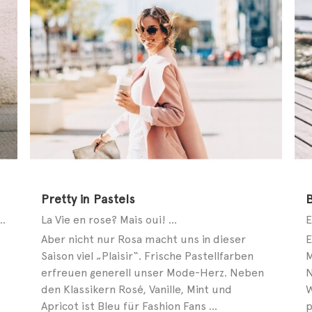
Pretty in Pastels
lbschuh, Mid Cut oder Slip-on – auch bei modebewussten Kids geht ...
La Vie en rose? Mais oui! ...
Aber nicht nur Rosa macht uns in dieser
E
Saison viel „Plaisir“. Frische Pastellfarben
M
erfreuen generell unser Mode-Herz. Neben
N
den Klassikern Rosé, Vanille, Mint und
W
Apricot ist Bleu für Fashion Fans ...
p