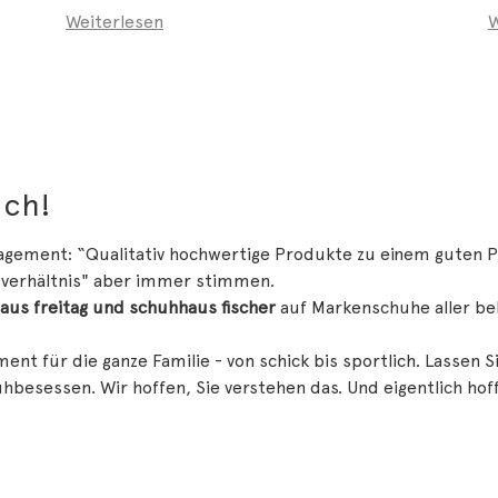
Weiterlesen
W
uch!
ement: “Qualitativ hochwertige Produkte zu einem guten Pre
sverhältnis" aber immer stimmen.
aus freitag und schuhhaus fischer
auf Markenschuhe aller b
t für die ganze Familie - von schick bis sportlich. Lassen S
hbesessen. Wir hoffen, Sie verstehen das. Und eigentlich hof