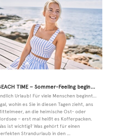
BEACH TIME – Sommer-Feeling beginnt an den Füßen
Endlich Urlaub! Für viele Menschen beginnt in diesen Tagen die schönste Zeit des Jahres. Ob allein, ...
gal, wohin es Sie in diesen Tagen zieht, ans
ittelmeer, an die heimische Ost- oder
ordsee – erst mal heißt es Kofferpacken.
as ist wichtig? Was gehört für einen
erfekten Strandurlaub in den ...