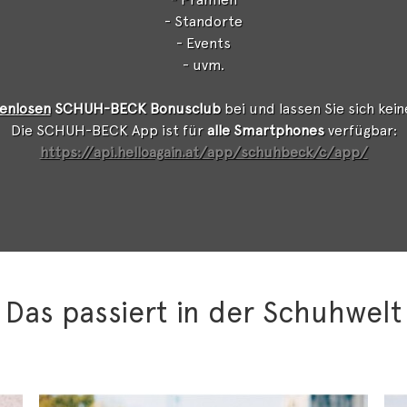
- Standorte
- Events
- uvm.
enlosen
SCHUH-BECK Bonusclub
bei und lassen Sie sich kei
Die SCHUH-BECK App ist für
alle Smartphones
verfügbar:
https://api.helloagain.at/app/schuhbeck/c/app/
Das passiert in der Schuhwelt