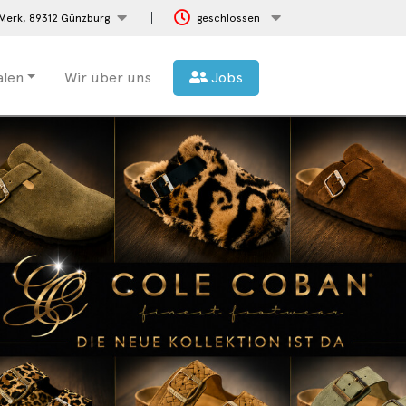
Merk,
89312 Günzburg
geschlossen
ialen
Wir über uns
Jobs