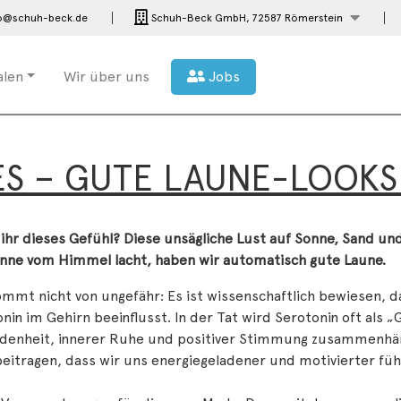
o@schuh-beck.de
Schuh-Beck GmbH,
72587 Römerstein
ialen
Wir über uns
Jobs
ES – GUTE LAUNE-LOOKS
 ihr dieses Gefühl? Diese unsägliche Lust auf Sonne, Sand 
onne vom Himmel lacht, haben wir automatisch gute Laune.
mmt nicht von ungefähr: Es ist wissenschaftlich bewiesen, 
nin im Gehirn beeinflusst. In der Tat wird Serotonin oft als
edenheit, innerer Ruhe und positiver Stimmung zusammenhäng
eitragen, dass wir uns energiegeladener und motivierter füh