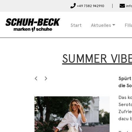
+49 7382 942910
inf
Start
Aktuelles
Fil
SUMMER VIB
Spürt
die S
Das ko
Seroto
Zufri
dazu b