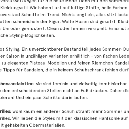
 Voraussetzungen für die neue Mode. Denn mit den sommerl
Kleidungsstil. Wir haben Lust auf luftige Stoffe, helle Farben
 oversized Schnitte im Trend. Nichts engt ein, alles sitzt lock
etten schmeicheln der Figur. Weite Hosen sind gesetzt. Kleid
: Uni oder gemustert. Clean oder feminin verspielt. Eines ist 
iche Styling-Möglichkeiten.
s Styling: Ein unverzichtbarer Bestandteil jedes Sommer-Outfi
ser Saison in unzähligen Varianten erhältlich – von flachen L
in zu eleganten Plateau-Modellen und feinen Riemchen-Sandal
 Tipps für Sandalen, die in keinem Schuhschrank fehlen dürf
hensandaletten
: sie sind feminin und vielseitig kombinierbar
 den entscheidenden Stellen nicht an Fuß drücken. Daher di
ieren! Und ein paar Schritte darin laufen.
illes:
wohl kaum ein anderer Schuh strahlt mehr Sommer un
illes. Wir lieben die Styles mit der klassischen Hanfsohle au
it gehäkelten Obermaterialien.