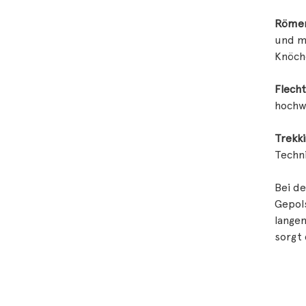
Römer
und mi
Knöch
Flech
hochwe
Trekki
Techni
Bei de
Gepols
lange
sorgt 