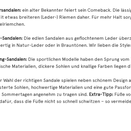
sandalen:
ein alter Bekannter feiert sein Comeback. Die läs
t etwas breiteren (Leder-) Riemen daher. Für mehr Halt sorg
elriemchen.
t-Sandalen:
Die edlen Sandalen aus geflochtenem Leder überz
rtig in Natur-Leder oder in Brauntönen. Wir lieben die Styles
ng-Sandalen:
Die sportlichen Modelle haben den Sprung vom 
sche Materialien, dickere Sohlen und knallige Farben liegen d
r Wahl der richtigen Sandale spielen neben schönem Design a
terte Sohlen, hochwertige Materialien und eine gute Passfo
n Sommertagen angenehm zu tragen sind.
Extra-Tipp:
Füße vo
dafür, dass die Füße nicht so schnell schwitzen – so vermeid