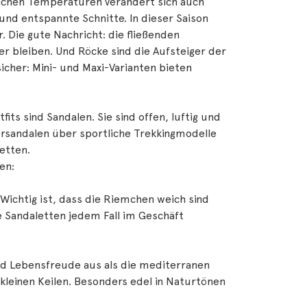
ichen Temperaturen verändert sich auch
 und entspannte Schnitte. In dieser Saison
er. Die gute Nachricht: die fließenden
er bleiben. Und Röcke sind die Aufsteiger der
sicher: Mini- und Maxi-Varianten bieten
ts sind Sandalen. Sie sind offen, luftig und
edersandalen über sportliche Trekkingmodelle
etten.
en:
. Wichtig ist, dass die Riemchen weich sind
e Sandaletten jedem Fall im Geschäft
d Lebensfreude aus als die mediterranen
f kleinen Keilen. Besonders edel in Naturtönen