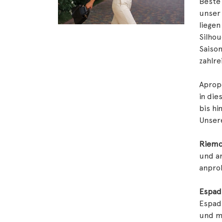
Beste
unser 
liegen
Silhou
Saison
zahlre
Apropo
in die
bis h
Unsere
Riemc
und an
anprob
Espadr
Espadr
und m